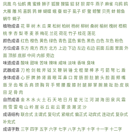
凤凰
鸟
仙鹤
鹰
蜜蜂
狮子
狐狸
狸猫
貂
豺
狈
犀牛
燕子
麻雀
乌鸦
鸥
大雁
雕
鸠
喜鹊
鹑
蝉
蝴蝶
蛾
蚕
蚊子
虱子
虾
鳖
螃蟹
贝壳
蚌
鲸鱼
蜗牛
蝎子
植物成语
花
草
树
木
瓜
果
松树
柏树
杨树
柳树
桑树
榆树
槐树
梧桐
桃
李
杏
梨
枣
麦
茶
梅花
兰花
荷花
竹子
桂花
莲花
颜色成语
红色
橙色
黄色
绿色
青色
蓝色
紫色
黑色
白色
灰色
粉色
方位成语
东方
南方
西方
北方
上边
下边
左边
右边
前面
后面
里面
外
面
顶部
底部
中间
内部
旁边
味道成语
酸味
甜味
苦味
辣味
咸味
淡味
香味
臭味
武器成语
刀
枪
剑
戟
斧
钺
叉
鞭
锏
锤
戈
棍
槊
棒
矛
弓
箭
弩
匕
盾
身体成语
心
肝
脾
肺
肾
眉
眼
耳
鼻
口
胃
肠
胆
肚
腑
头
脸
面
颊
嘴
唇
牙
齿
喉
舌
肩
颈
胸
背
手
臂
腰
腹
膝
肘
腿
脚
掌
腕
腋
趾
肋
皮
肤
目
足
骨
肉
自然成语
金
木
水
火
土
石
天
地
日
月
星
光
江
河
湖
海
田
泉
风
霜
雨
雪
雷
电
山
岭
崖
谷
丘
岩
云
雾
浪
潮
泥
沙
成语结构
联合式
主谓式
复句式
紧缩式
偏正式
动宾式
连动式
复杂式
补充式
成语字数
三字
四字
五字
六字
七字
八字
九字
十字
十一字
十二字