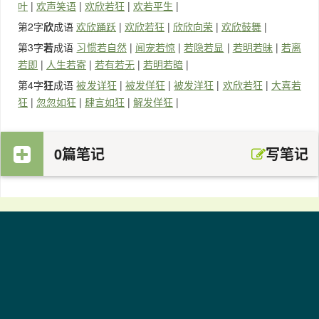
叶
|
欢声笑语
|
欢欣若狂
|
欢若平生
|
第2字
欣
成语
欢欣踊跃
|
欢欣若狂
|
欣欣向荣
|
欢欣鼓舞
|
第3字
若
成语
习惯若自然
|
闻宠若惊
|
若隐若显
|
若明若昧
|
若离
若即
|
人生若寄
|
若有若无
|
若明若暗
|
第4字
狂
成语
被发详狂
|
被发佯狂
|
被发洋狂
|
欢欣若狂
|
大喜若
狂
|
忽忽如狂
|
肆言如狂
|
解发佯狂
|
0篇笔记
写笔记