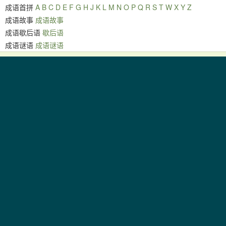
成语首拼
A
B
C
D
E
F
G
H
J
K
L
M
N
O
P
Q
R
S
T
W
X
Y
Z
成语故事
成语故事
成语歇后语
歇后语
成语谜语
成语谜语