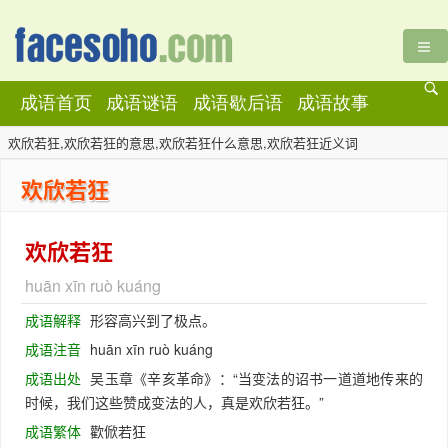
成语首页
成语谜语
成语歇后语
成语故事
欢欣若狂,欢欣若狂的意思,欢欣若狂什么意思,欢欣若狂近义词
欢欣若狂
欢欣若狂
huān xīn ruò kuáng
成语解释
形容高兴到了极点。
成语注音
huān xīn ruò kuáng
成语出处
吴玉章《辛亥革命》：“当变法的诏书一道道地传来的
时候，我们这些赞成变法的人，真是欢欣若狂。”
成语繁体
歡俽若狂