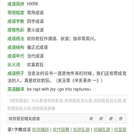
成语简拼
HXRK
常用程度
常用成语
成语字数
四字成语
感情色彩
褒义成语
成语用法
欢欣若狂作谓语、状语；指非常高兴。
成语结构
偏正式成语
成语年代
当代成语
近义词
欢喜若狂
成语例子
当变法的诏书一道道地传来的时候，我们这些赞成变
法的人，真是欢欣若狂。（吴玉章《辛亥革命 一》）
英语翻译
be rapt with joy <go into raptures>
《欢欣若狂》什么意思欢欣若狂,欢欣若狂怎么读,欢欣若狂近义词,欢
欣若狂反义词,欢欣若狂拼音
欢欣若狂相关成语
欢
欣
若
狂
第1字
欢
成语
欢欣踊跃
|
欢忭鼓舞
|
欢迸乱跳
|
欢蹦乱跳
|
欢苗爱