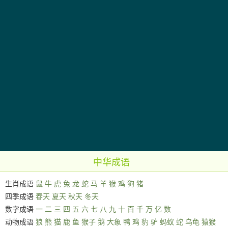
中华成语
生肖成语
鼠
牛
虎
兔
龙
蛇
马
羊
猴
鸡
狗
猪
四季成语
春天
夏天
秋天
冬天
数字成语
一
二
三
四
五
六
七
八
九
十
百
千
万
亿
数
动物成语
狼
熊
猫
鹿
鱼
猴子
鹅
大象
鸭
鸡
豹
驴
蚂蚁
蛇
乌龟
猿猴